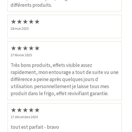
différents produits.
★
★
★
★
★
28 mai 2025
★
★
★
★
★
27 février 2025
Très bons produits, effets visible assez
rapidement, mon entourage a tout de suite vu une
différence a peine après quelques jours d
utilisation. personnellement je laisse tous mes
produit dans le frigo, effet revivifiant garantie.
★
★
★
★
★
17 décembre 2024
tout est parfait - bravo