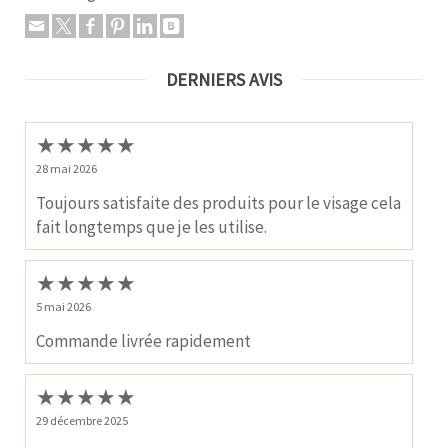
DERNIERS AVIS
★
★
★
★
★
28 mai 2026
Toujours satisfaite des produits pour le visage cela
fait longtemps que je les utilise.
★
★
★
★
★
5 mai 2026
Commande livrée rapidement
★
★
★
★
★
29 décembre 2025