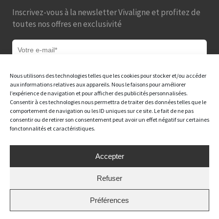
Inscrivez-vous à la newsletter Vivaligne et profitez de
toutes nos offres en exclusivité
Nous utilisons des technologies telles que les cookies pour stocker et/ou accéder
aux informations relatives aux appareils. Nous le faisons pour améliorer
l’expérience de navigation et pour afficher des publicités personnalisées.
Consentir à ces technologies nous permettra de traiter des données telles que le
J'accepte de recevoir des e-mails étant entendu que
comportement de navigation ou les ID uniques sur ce site. Le fait de ne pas
je peux facilement me désinscrire de ces
consentir ou de retirer son consentement peut avoir un effet négatif sur certaines
communications à tout moment après mon inscription.
fonctonnalités et caractéristiques.
Accepter
Refuser
Préférences
Copyright © Vivaligne
CGV
Mentions Légales