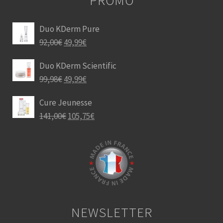
Duo KDerm Pure
92,00
€
49,99
€
Duo KDerm Scientific
99,98
€
49,99
€
Cure Jeunesse
141,00
€
105,75
€
NEWSLETTER