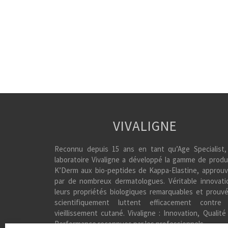
VIVALIGNE
Reconnu depuis 15 ans en tant qu’Age Specialist,
laboratoire Vivaligne a développé la gamme de produ
K’Derm aux bio-peptides de Kappa-Elastine, approu
par de nombreux dermatologues. Véritable innovati
leurs propriétés biologiques remarquables et prouv
scientifiquement luttent efficacement contre
vieillissement cutané. Vivaligne : Innovation, Qualité
Performance reconnues par les professionnels.