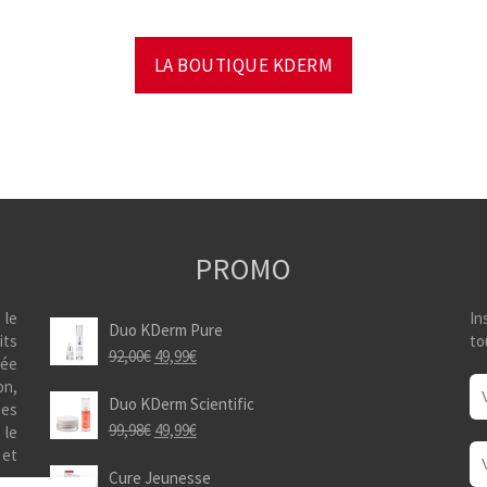
LA BOUTIQUE KDERM
PROMO
 le
In
Duo KDerm Pure
its
to
92,00
€
49,99
€
vée
on,
Duo KDerm Scientific
ées
99,98
€
49,99
€
 le
 et
Cure Jeunesse