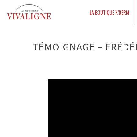
LA BOUTIQUE K’DERM
TÉMOIGNAGE – FRÉDÉR