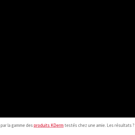
 par la gamme des
produits KDerm
testés chez une amie. Les résultats ? L