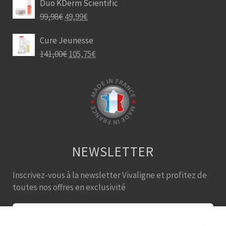
Duo KDerm Scientific
99,98
€
49,99
€
Cure Jeunesse
141,00
€
105,75
€
NEWSLETTER
Inscrivez-vous à la newsletter Vivaligne et profitez de
toutes nos offres en exclusivité