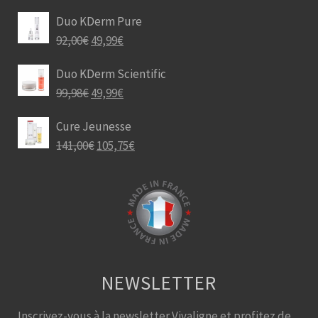
Duo KDerm Pure
92,00
€
49,99
€
Duo KDerm Scientific
99,98
€
49,99
€
Cure Jeunesse
141,00
€
105,75
€
NEWSLETTER
Inscrivez-vous à la newsletter Vivaligne et profitez de