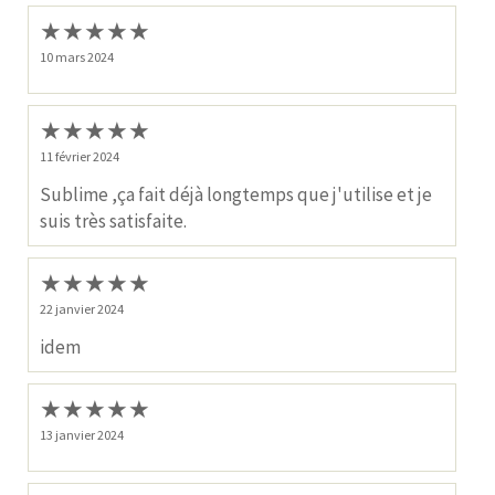
★
★
★
★
★
10 mars 2024
★
★
★
★
★
11 février 2024
Sublime ,ça fait déjà longtemps que j'utilise et je
suis très satisfaite.
★
★
★
★
★
22 janvier 2024
idem
★
★
★
★
★
13 janvier 2024