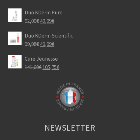
Duo KDerm Pure
92,00
€
49,99
€
Duo KDerm Scientific
99,98
€
49,99
€
Cure Jeunesse
141,00
€
105,75
€
NEWSLETTER