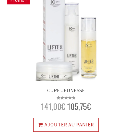
Promo !
CURE JEUNESSE
141,00
€
105,75
€
Note
4.83
sur 5
AJOUTER AU PANIER