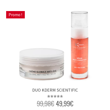
Promo !
DUO KDERM SCIENTIFIC
99,98
€
49,99
€
Note
4.87
sur 5