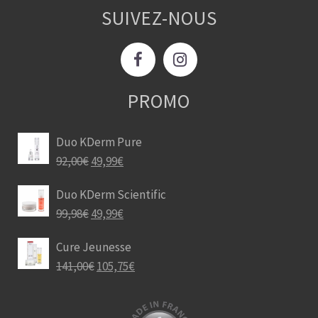
SUIVEZ-NOUS
PROMO
Duo KDerm Pure
92,00
€
49,99
€
Duo KDerm Scientific
99,98
€
49,99
€
Cure Jeunesse
141,00
€
105,75
€