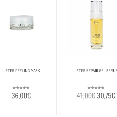
LIFTER PEELING MASK
LIFTER REPAIR GEL SERU
36,00
€
41,00
€
30,75
€
Rated
4.93
Rated
4.85
out of 5
out of 5