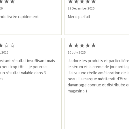
★
★
★
★
★
★
★
★
26
29 December 2025
de livrée rapidement
Merci parfait
★
☆
☆
★
★
★
★
★
t 2025
10 July 2025
instant résultat insuffisant mais
J adore les produits et particuliè
n peu trop tôt… je pourrais
le sérum et la creme de jour anti a
un résultat valable dans 3
J'ai vu une réelle amélioration de l
nes…
peau. La marque mériterait d'être
davantage connue et distribuée e
magasin :-)