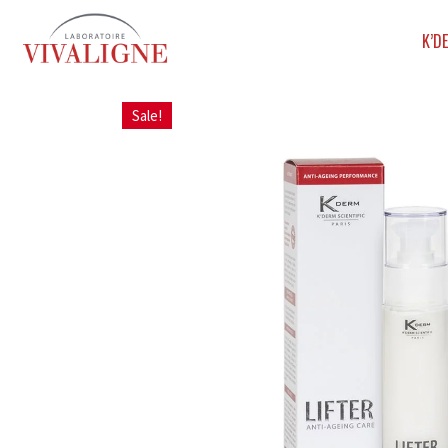
K’D
Sale!