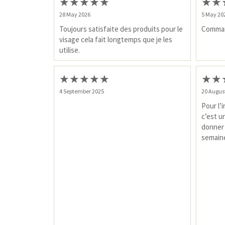
★
★
★
★
★
★
★
28 May 2026
5 May 20
Toujours satisfaite des produits pour le
Comman
visage cela fait longtemps que je les
utilise.
★
★
★
★
★
★
★
4 September 2025
20 Augus
Pour l’
c’est u
donner 
semai