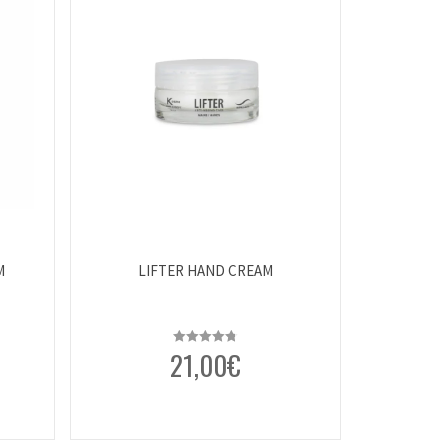
M
LIFTER HAND CREAM
LIFTER
21,00
€
Rated
4.76
out of 5