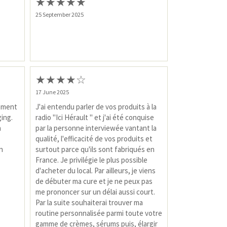
★
★
★
★
★
25 September 2025
★
★
★
★
☆
17 June 2025
rement
J'ai entendu parler de vos produits à la
ging.
radio "Ici Hérault " et j'ai été conquise
a
par la personne interviewée vantant la
qualité, l'efficacité de vos produits et
n
surtout parce qu'ils sont fabriqués en
France. Je privilégie le plus possible
d'acheter du local. Par ailleurs, je viens
de débuter ma cure et je ne peux pas
me prononcer sur un délai aussi court.
Par la suite souhaiterai trouver ma
routine personnalisée parmi toute votre
gamme de crèmes, sérums puis, élargir