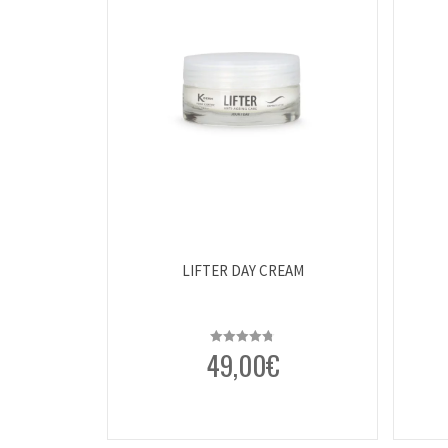
LIFTER DAY CREAM
49,00
€
Rated
4.80
out of 5