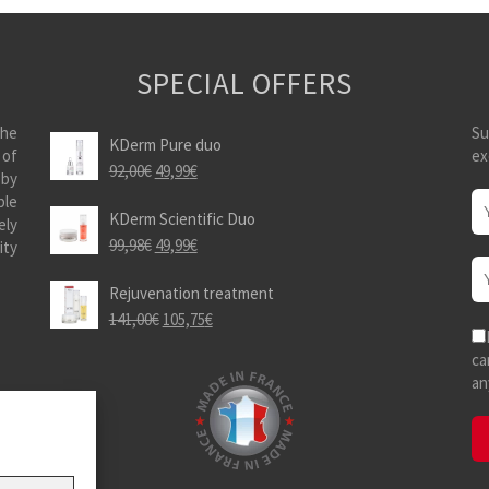
SPECIAL OFFERS
the
Su
KDerm Pure duo
 of
ex
92,00
€
49,99
€
 by
ble
KDerm Scientific Duo
ely
99,98
€
49,99
€
ity
Rejuvenation treatment
141,00
€
105,75
€
ca
an