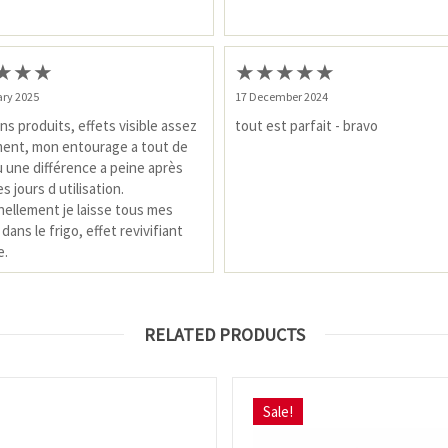
★
★
★
★
★
★
★
★
ary 2025
17 December 2024
ns produits, effets visible assez
tout est parfait - bravo
ent, mon entourage a tout de
u une différence a peine après
 jours d utilisation.
ellement je laisse tous mes
dans le frigo, effet revivifiant
e.
RELATED PRODUCTS
Sale!