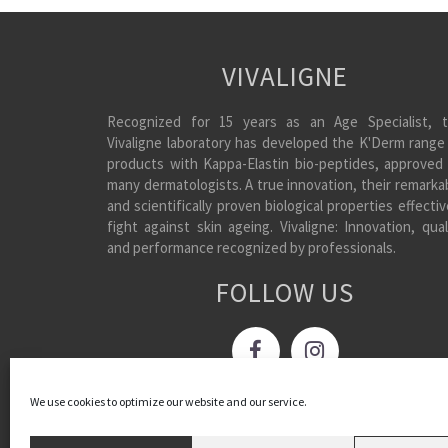
VIVALIGNE
Recognized for 15 years as an Age Specialist, 
Vivaligne laboratory has developed the K'Derm range
products with Kappa-Elastin bio-peptides, approved
many dermatologists. A true innovation, their remarka
and scientifically proven biological properties effectiv
fight against skin ageing. Vivaligne: Innovation, qual
and performance recognized by professionals.
FOLLOW US
We use cookies to optimize our website and our service.