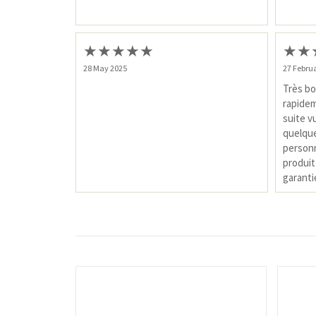
★
★
★
★
★
★
★
28 May 2025
27 Febru
Très bo
rapidem
suite v
quelques
personn
produit 
garanti