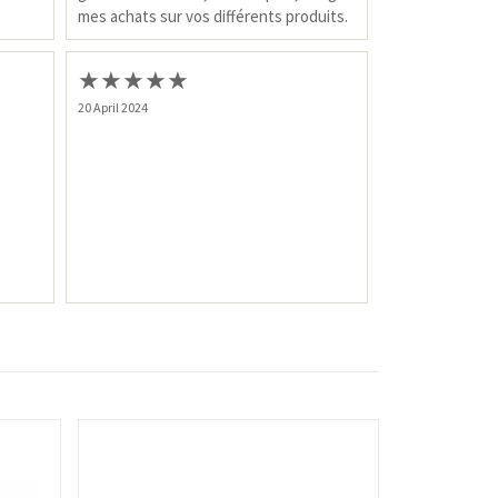
mes achats sur vos différents produits.
★
★
★
★
★
20 April 2024