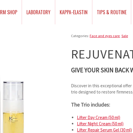
ERM SHOP
LABORATORY
KAPPA-ELASTIN
TIPS & ROUTINE
Categories:
Face and eyes care
,
Sale
REJUVENA
GIVE YOUR SKIN BACK 
Discover in this exceptional offe
trio designed to restore firmness
The Trio includes:
Lifter Day Cream (50 ml)
Lifter Night Cream (50 ml)
Lifter Repair Serum Gel (30 ml)