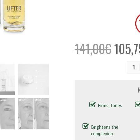
141,00
€
105,7
Firms, tones
Brightens the
complexion