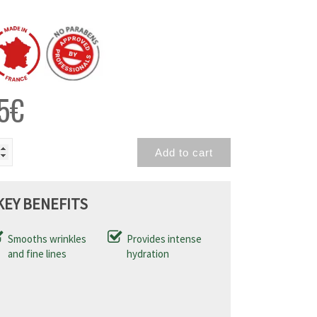
5
€
Add to cart
KEY BENEFITS
Smooths wrinkles
Provides intense
and fine lines
hydration